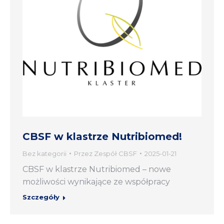
CBSF w klastrze Nutribiomed!
Bez kategorii
Przez
Zespół CBSF
2025-01-21
CBSF w klastrze Nutribiomed – nowe
możliwości wynikające ze współpracy
Szczegóły