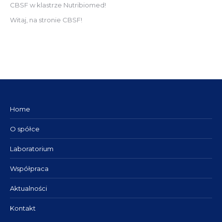
CBSF w klastrze Nutribiomed!
Witaj, na stronie CBSF!
Home
O spółce
Laboratorium
Współpraca
Aktualności
Kontakt